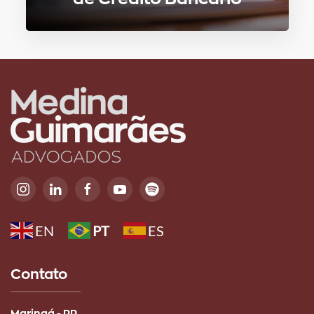
EN
PT
ES
Contato
Maringá - PR