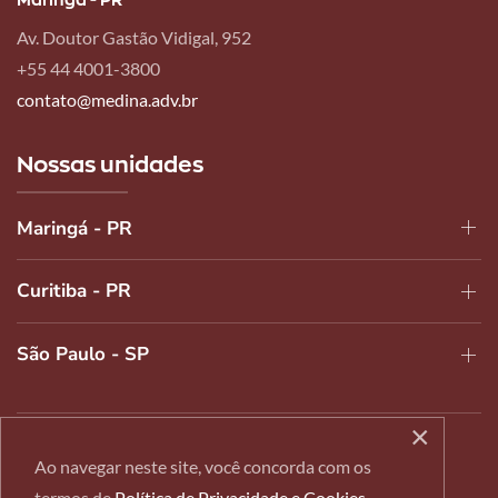
Av. Doutor Gastão Vidigal, 952
+55 44 4001-3800
contato@medina.adv.br
Nossas unidades
Maringá - PR
Curitiba - PR
São Paulo - SP
×
2024 © Todos os Direitos Reservados |
Política de
Ao navegar neste site, você concorda com os
Privacidade e Cookies
termos de
Política de Privacidade e Cookies
.