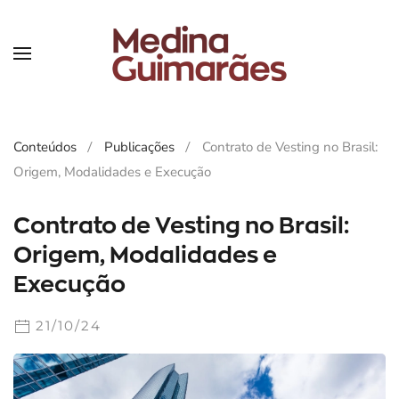
Skip
to
main
content
Conteúdos
Publicações
Contrato de Vesting no Brasil:
Origem, Modalidades e Execução
Contrato de Vesting no Brasil:
Origem, Modalidades e
Execução
21/10/24