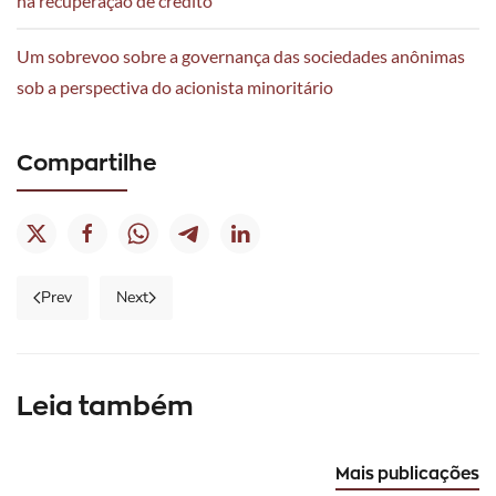
na recuperação de crédito
Um sobrevoo sobre a governança das sociedades anônimas
sob a perspectiva do acionista minoritário
Compartilhe
04/05/26
|
Publicaçõe
02/06/26
|
A
Prev
Next
Publicações
distribuiçã
28/05/26
do
|
Segurança
ônus
Publicações
jurídica
da
Leia também
na
O
prova
penhora
direito
nas
de
ao
ações
Mais publicações
faturamento: