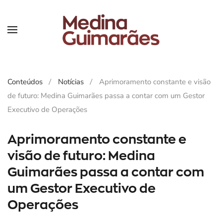
Skip
to
main
content
Conteúdos
Notícias
Aprimoramento constante e visão
de futuro: Medina Guimarães passa a contar com um Gestor
Executivo de Operações
Aprimoramento constante e
visão de futuro: Medina
Guimarães passa a contar com
um Gestor Executivo de
Operações