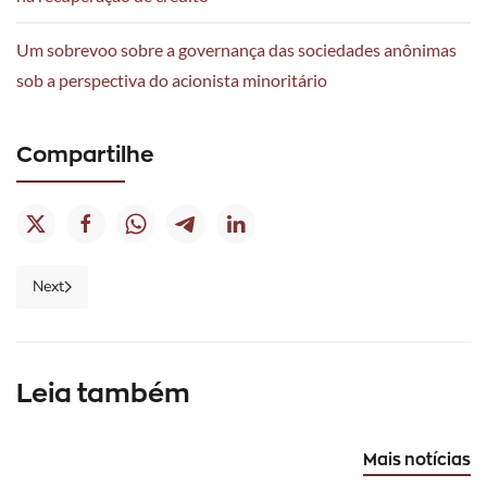
Um sobrevoo sobre a governança das sociedades anônimas
sob a perspectiva do acionista minoritário
Compartilhe
21/03/23
Next
|
Notícias
18/04/23
1.º
|
Leia também
09/10/24
Congresso
Notícias
|
do
Notícias
Para
Fórum
Mais notícias
especialistas,
Nacional
Campanha