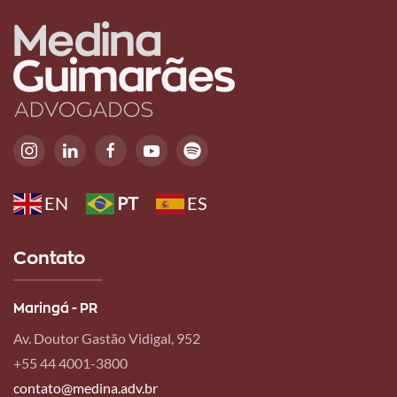
Gestor
brasileiro
Leia
Executivo
mais
Leia
de
mais
Operações
Leia
mais
EN
PT
ES
Contato
Maringá - PR
Av. Doutor Gastão Vidigal, 952
+55 44 4001-3800
contato@medina.adv.br