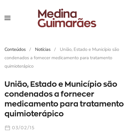
Skip
to
main
content
Conteúdos
Notícias
União, Estado e Município são
condenados a fornecer medicamento para tratamento
quimioterápico
União, Estado e Município são
condenados a fornecer
medicamento para tratamento
quimioterápico
03/02/15