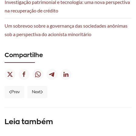
Investigação patrimonial e tecnologia: uma nova perspectiva
na recuperação de crédito
Um sobrevoo sobre a governança das sociedades anônimas
sob a perspectiva do acionista minoritário
Compartilhe
17/02/26
Prev
Next
|
Notícias
13/03/26
Lei
|
Leia também
impõe
Notícias
19/02/26
a
|