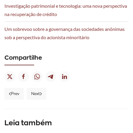
Investigação patrimonial e tecnologia: uma nova perspectiva
na recuperação de crédito
Um sobrevoo sobre a governança das sociedades anônimas
sob a perspectiva do acionista minoritário
Compartilhe
04/05/26
|
Publicaçõe
02/06/26
|
A
Prev
Next
Publicações
distribuiçã
28/05/26
do
|
Segurança
ônus
Publicações
jurídica
da
Leia também
na
O
prova
penhora