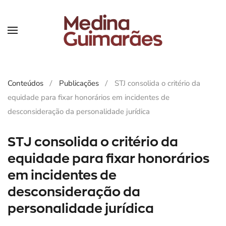
Skip
to
main
content
Conteúdos
Publicações
STJ consolida o critério da
equidade para fixar honorários em incidentes de
desconsideração da personalidade jurídica
STJ consolida o critério da
equidade para fixar honorários
em incidentes de
desconsideração da
personalidade jurídica