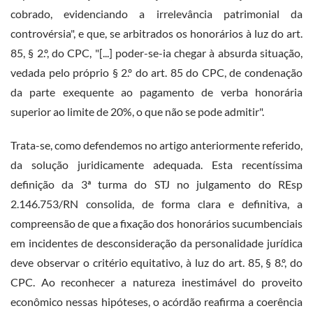
cobrado, evidenciando a irrelevância patrimonial da
controvérsia", e que, se arbitrados os honorários à luz do art.
85, § 2.º, do CPC, "[...] poder-se-ia chegar à absurda situação,
vedada pelo próprio § 2.º do art. 85 do CPC, de condenação
da parte exequente ao pagamento de verba honorária
superior ao limite de 20%, o que não se pode admitir".
Trata-se, como defendemos no artigo anteriormente referido,
da solução juridicamente adequada. Esta recentíssima
definição da 3ª turma do STJ no julgamento do REsp
2.146.753/RN consolida, de forma clara e definitiva, a
compreensão de que a fixação dos honorários sucumbenciais
em incidentes de desconsideração da personalidade jurídica
deve observar o critério equitativo, à luz do art. 85, § 8.º, do
CPC. Ao reconhecer a natureza inestimável do proveito
econômico nessas hipóteses, o acórdão reafirma a coerência