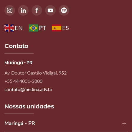
Leia
mais
EN
PT
ES
Contato
Maringá - PR
Av. Doutor Gastão Vidigal, 952
+55 44 4001-3800
contato@medina.adv.br
Nossas unidades
Maringá - PR