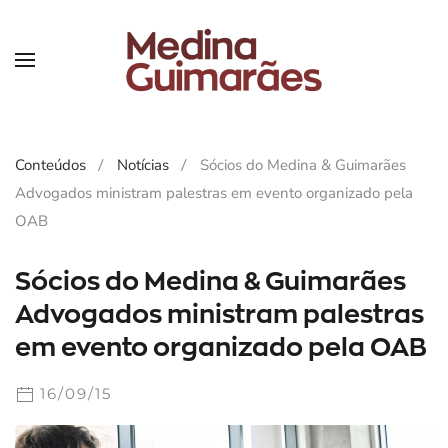
Skip
to
main
content
Conteúdos
Notícias
Sócios do Medina & Guimarães
Advogados ministram palestras em evento organizado pela
OAB
Sócios do Medina & Guimarães
Advogados ministram palestras
em evento organizado pela OAB
16/09/15